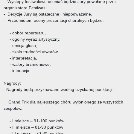
- Występy festiwalowe oceniać będzie Jury powołane przez
organizatora Festiwalu.
- Decyzje Jury są ostateczne i niepodważalne.
- Przedmiotem oceny prezentacji chóralnych będzie:
- dobór repertuaru,
- ogólny wyraz artystyczny,
- emisja głosu,
- skala trudności utworów,
- interpretacja,
- walory brzmieniowe,
- intonacja.
Nagrody:
- Nagrody będą przyznawane według uzyskanej punktacji:
Grand Prix dla najlepszego chóru wyłonionego ze wszystkich
zespołów.
- I miejsce – 91-100 punktów
- II miejsce – 81-90 punktów
- III miejsce – 70-80 punktów