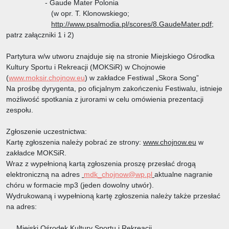
- Gaude Mater Polonia
(w opr. T. Klonowskiego;
http://www.psalmodia.pl/scores/8.GaudeMater.pdf
;
patrz załączniki 1 i 2)
Partytura w/w utworu znajduje się na stronie Miejskiego Ośrodka
Kultury Sportu i Rekreacji (MOKSiR) w Chojnowie
(
www.moksir.chojnow.eu
) w zakładce Festiwal „Skora Song”
Na prośbę dyrygenta, po oficjalnym zakończeniu Festiwalu, istnieje
możliwość spotkania z jurorami w celu omówienia prezentacji
zespołu.
Zgłoszenie uczestnictwa:
Kartę zgłoszenia należy pobrać ze strony:
www.chojnow.eu
w
zakładce MOKSiR.
Wraz z wypełnioną kartą zgłoszenia proszę przesłać drogą
elektroniczną na adres
mdk_chojnow@wp.pl
aktualne nagranie
chóru w formacie mp3 (jeden dowolny utwór).
Wydrukowaną i wypełnioną kartę zgłoszenia należy także przesłać
na adres:
Miejski Ośrodek Kultury Sportu i Rekreacji