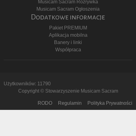
Musicam Sacram Rozrywka
Musicam Sacram Ogłoszenia
Dodatkowe informacje
Pakiet PREMIUM
Aplikacja mobilna
Banery i linki
Współpraca
Użytkowników: 11790
Copyright © Stowarzyszenie Musicam Sacram
RODO
Regulamin
Polityka Prywatności