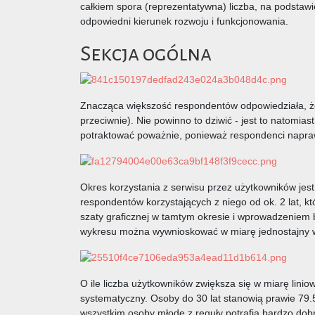
całkiem spora (reprezentatywna) liczba, na podstawi
odpowiedni kierunek rozwoju i funkcjonowania.
Sekcja ogólna
Znacząca większość respondentów odpowiedziała, że
przeciwnie). Nie powinno to dziwić - jest to natomia
potraktować poważnie, ponieważ respondenci naprawdę
Okres korzystania z serwisu przez użytkowników jest
respondentów korzystających z niego od ok. 2 lat, 
szaty graficznej w tamtym okresie i wprowadzeniem b
wykresu można wywnioskować w miarę jednostajny wz
O ile liczba użytkowników zwiększa się w miarę liniow
systematyczny. Osoby do 30 lat stanowią prawie 79
wszystkim osoby młode z reguły potrafią bardzo dobrz