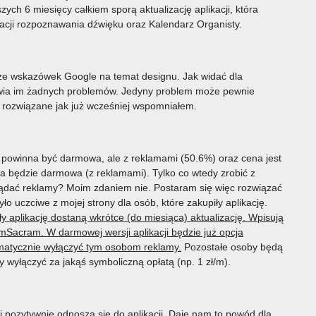
zych 6 miesięcy całkiem sporą aktualizację aplikacji, która
racji rozpoznawania dźwięku oraz Kalendarz Organisty.
 ze wskazówek Google na temat designu. Jak widać dla
sprawia im żadnych problemów. Jedyny problem może pewnie
o rozwiązane jak już wcześniej wspomniałem.
a powinna być darmowa, ale z reklamami (50.6%) oraz cena jest
ja będzie darmowa (z reklamami). Tylko co wtedy zrobić z
glądać reklamy? Moim zdaniem nie. Postaram się więc rozwiązać
ło uczciwe z mojej strony dla osób, które zakupiły aplikację.
ły aplikację dostaną wkrótce (do miesiąca) aktualizację. Wpisują
mSacram. W darmowej wersji aplikacji będzie już opcja
matycznie wyłączyć tym osobom reklamy.
Pozostałe osoby będą
wyłączyć za jakąś symboliczną opłatą (np. 1 zł/m).
 pozytywnie odnoszą się do aplikacji. Daje nam to powód dla