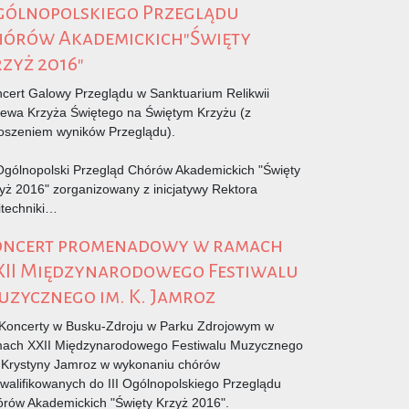
gólnopolskiego Przeglądu
hórów Akademickich"Święty
zyż 2016"
cert Galowy Przeglądu w Sanktuarium Relikwii
ewa Krzyża Świętego na Świętym Krzyżu (z
oszeniem wyników Przeglądu).
 Ogólnopolski Przegląd Chórów Akademickich "Święty
yż 2016" zorganizowany z inicjatywy Rektora
itechniki…
oncert promenadowy w ramach
XII Międzynarodowego Festiwalu
zycznego im. K. Jamroz
ncerty w Busku-Zdroju w Parku Zdrojowym w
ach XXII Międzynarodowego Festiwalu Muzycznego
 Krystyny Jamroz w wykonaniu chórów
walifikowanych do III Ogólnopolskiego Przeglądu
rów Akademickich "Święty Krzyż 2016".