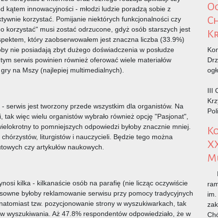
O
 kątem innowacyjności - młodzi ludzie poradzą sobie z
C
tywnie korzystać. Pomijanie niektórych funkcjonalności czy
go korzystać" musi zostać odrzucone, gdyż osób starszych jest
Kr
spektem, który zaobserwowałem jest znaczna liczba (33.9%)
soby nie posiadają zbyt dużego doświadczenia w posłudze
Kon
 tym serwis powinien również oferować wiele materiałów
Drz
ry na Mszy (najlepiej multimedialnych).
ogł
III
Krz
- serwis jest tworzony przede wszystkim dla organistów. Na
Pol
, tak więc wielu organistów wybrało również opcję "Pasjonat",
 wielokrotny to pomniejszych odpowiedzi byłoby znacznie mniej.
K
chórzystów, liturgistów i nauczycieli. Będzie tego można
X
towych czy artykułów naukowych.
Mu
Ko
nosi kilka - kilkanaście osób na parafię (nie licząc oczywiście
ram
sensowne byłoby reklamowanie serwisu przy pomocy tradycyjnych
im.
 natomiast tzw. pozycjonowanie strony w wyszukiwarkach, tak
zak
ików wyszukiwania. Aż 47.8% respondentów odpowiedziało, że w
Chó