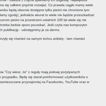
yna się całkiem prężnie rozwijać. Co prawda ciągle mamy wiele
niku będą obecnie dostępne tylko pieśni nie chronione tym
damy zgodę), jednakże akurat to wiele nie będzie przeszkadzać
rom pieśni na przestrzeni ostatnich 100 lat wiele się nie
e trzeba bedzie sporo poczekać. Jeśli czyta nas kompozytor
ich publikację - udostępnimy je za darmo.
rzyły się również na samym końcu ankiety - tam również
ia "Czy wiesz, że" z reguły mają połowę pozytywnych
m przypadku. Będę się starał poinformować użytkowników o
dą zamieszczane przynajmniej na Facebooku, YouTube oraz w