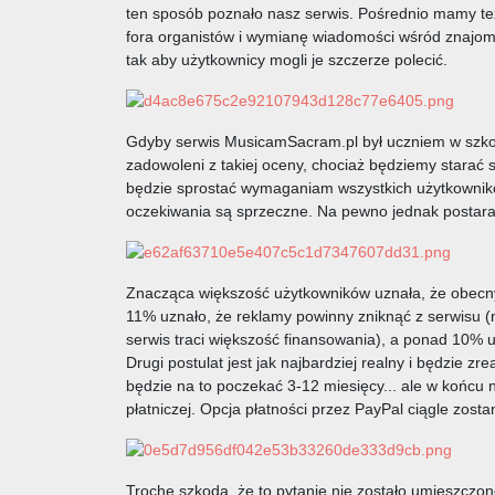
ten sposób poznało nasz serwis. Pośrednio mamy też
fora organistów i wymianę wiadomości wśród znajom
tak aby użytkownicy mogli je szczerze polecić.
Gdyby serwis MusicamSacram.pl był uczniem w szkol
zadowoleni z takiej oceny, chociaż będziemy starać s
będzie sprostać wymaganiam wszystkich użytkowników
oczekiwania są sprzeczne. Na pewno jednak postaram
Znacząca większość użytkowników uznała, że obecny
11% uznało, że reklamy powinny zniknąć z serwisu (no
serwis traci większość finansowania), a ponad 10% 
Drugi postulat jest jak najbardziej realny i będzie 
będzie na to poczekać 3-12 miesięcy... ale w końcu 
płatniczej. Opcja płatności przez PayPal ciągle zosta
Trochę szkoda, że to pytanie nie zostało umieszcz