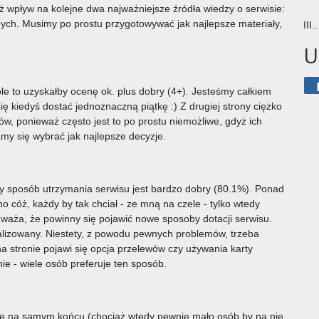
 wpływ na kolejne dwa najważniejsze źródła wiedzy o serwisie:
ych. Musimy po prostu przygotowywać jak najlepsze materiały,
III
U
e to uzyskałby ocenę ok. plus dobry (4+). Jesteśmy całkiem
ię kiedyś dostać jednoznaczną piątkę :) Z drugiej strony ciężko
, ponieważ często jest to po prostu niemożliwe, gdyż ich
y się wybrać jak najlepsze decyzje.
 sposób utrzymania serwisu jest bardzo dobry (80.1%). Ponad
 cóż, każdy by tak chciał - ze mną na czele - tylko wtedy
uważa, że powinny się pojawić nowe sposoby dotacji serwisu.
zrealizowany. Niestety, z powodu pewnych problemów, trzeba
na stronie pojawi się opcja przelewów czy używania karty
nie - wiele osób preferuje ten sposób.
one na samym końcu (chociaż wtedy pewnie mało osób by na nie