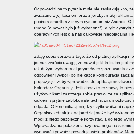
Odpowiedzi na to pytanie mnie nie zaskakują - to, że
związane z jej kosztem oraz z jej zbyt małą reklamą
posiada smartfon z innym systemem niż Android. O i
trudne (a nawet było już wykonane!), o tyle dystrybuc
operacyjnych jest dla nas całkowicie nieopłacalna i je
Zdaję sobie sprawę z tego, że od płatnej aplikacji m
jednak zwrócić uwagę, że nawet jeśli ta liczba jest m
tak dużym wyborem algorytmów rozpoznawania dźwi
odpowiedni wybór (bo nie każda konfiguracja zadział
propozycje, żeby wprowadzić do aplikacji możliwość 
Kalendarz Organisty. Jeśli chodzi o rozmowy to niest
użytkownikami zastrzega sobie prawo, że za aplikacj
całkiem sprytnie zablokowała techniczną możliwość 
odpada. O komunikacji między użytkownikami napiszę 
Organisty jednak jak najbardziej może być wykonany 
mogli z niego bezpiecznie korzystać, a do tego wymag
Wprowadzanie połączenia szyfrowanego na stronie te
wydawać i pewnie spowoduje wiele problemów. Mamy