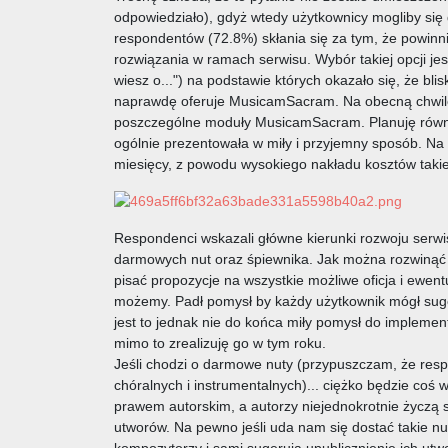
odpowiedziało), gdyż wtedy użytkownicy mogliby się
respondentów (72.8%) skłania się za tym, że powinniś
rozwiązania w ramach serwisu. Wybór takiej opcji je
wiesz o...") na podstawie których okazało się, że bl
naprawdę oferuje MusicamSacram. Na obecną chwilę 
poszczególne moduły MusicamSacram. Planuję równie
ogólnie prezentowała w miły i przyjemny sposób. Na
miesięcy, z powodu wysokiego nakładu kosztów takiej
Respondenci wskazali główne kierunki rozwoju serwisu
darmowych nut oraz śpiewnika. Jak można rozwinąć
pisać propozycje na wszystkie możliwe oficja i ewen
możemy. Padł pomysł by każdy użytkownik mógł suge
jest to jednak nie do końca miły pomysł do implemen
mimo to zrealizuję go w tym roku.
Jeśli chodzi o darmowe nuty (przypuszczam, że resp
chóralnych i instrumentalnych)... ciężko będzie coś 
prawem autorskim, a autorzy niejednokrotnie życzą 
utworów. Na pewno jeśli uda nam się dostać takie nu
kompozytorzy i sami sugerują upublicznienie ich utw