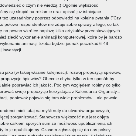
 dowiedzieć o czym nie wiedzą :) Ogólnie większość
my się skupić na reklamie oraz opisać już istniejące
st też uzasadniony poprzez odpowiedzi na kolejne pytania ("Czy
isko połowa respondentów nie zdaje sobie sprawy z tego, co tak
na pewno wkrótce napiszę kilka artykułów przedstawiających
ż zlecić wykonanie animacji komputerowej, która by je bardzo
 wykonanie animacji trzeba będzie jednak poczekać 6-48
 inwestycji.
 jako (w takiej właśnie kolejności): rozwój propozycji śpiewów,
 propozycje śpiewów? Obecnie chyba tylko w ten sposób by
tualnie poprawiać ich jakość. Pod tym względem robimy co tylko
rować swoje propozycje korzystając z Kalendarza Organisty...
tacji, ponieważ pojawia się tam wiele problemów... ale pewnie
ondenci mieli tutaj na myśli nuty do utworów organowych,
więcej zorganizować. Stanowcza większość nut jest objęta
sobie całkiem sporych sum za możliwość upublicznienia ich
ty to je opublikujemy. Czasem zgłaszają się do nas polscy
orów - zawsze z chęcia spełniamy ich sugestię. Największe