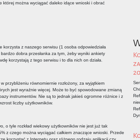
e której można wyciągać daleko idące wnioski i obrać
W
 korzysta z naszego serwisu (1 osoba odpowiedziała
st bardzo dobra przesłanka za tym, żeby wyniki ankiety
Ko
 korzystają z tego serwisu i to dla nich on działa.
za
20
Ser
 w przybliżeniu równomiernie rozłożony, za wyjątkiem
Chó
których jest wyraźnie więcej. Może to być spowodowane zmianą
Ref
azy instrumentów. Nie są to jednak jakieś ogromne różnice i z
nie
rost liczby użytkowników.
Ref
Dy
o, o tyle rozkład wiekowy użytkowników nie jest już tak
.5% z czego można wyciągać całkiem znaczące wnioski. Przede
Ko
e korzystać z Internetu oraz różnego rodzaju aplikacji czy