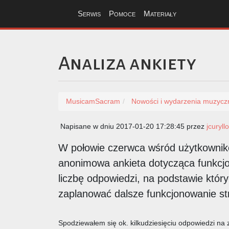
Serwis
Pomoce
Materiały
Analiza ankiety
MusicamSacram
Nowości i wydarzenia muzycz
Napisane w dniu 2017-01-20 17:28:45 przez
jcuryllo
W połowie czerwca wśród użytkowni
anonimowa ankieta dotycząca funkcj
liczbę odpowiedzi, na podstawie któr
zaplanować dalsze funkcjonowanie st
Spodziewałem się ok. kilkudziesięciu odpowiedzi na z