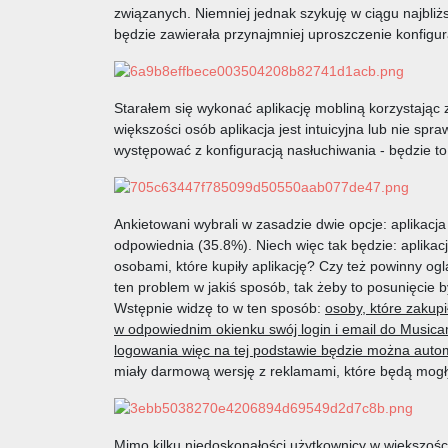
związanych. Niemniej jednak szykuję w ciągu najbliżs
będzie zawierała przynajmniej uproszczenie konfigu
Starałem się wykonać aplikację mobliną korzystając
większości osób aplikacja jest intuicyjna lub nie 
występować z konfiguracją nasłuchiwania - będzie t
Ankietowani wybrali w zasadzie dwie opcje: aplikacj
odpowiednia (35.8%). Niech więc tak będzie: aplikac
osobami, które kupiły aplikację? Czy też powinny o
ten problem w jakiś sposób, tak żeby to posunięcie by
Wstępnie widzę to w ten sposób:
osoby, które zakupi
w odpowiednim okienku swój login i email do Musica
logowania więc na tej podstawie będzie można auto
miały darmową wersję z reklamami, które będą mogły 
Mimo kilku niedoskonałości użytkownicy w większości