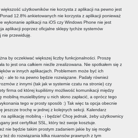
 większość użytkowników nie korzysta z aplikacji na pewno jest
. Ponad 12.8% ankietowanych nie korzysta z aplikacji ponieważ
le wykonanie aplikacji na iOS czy Windows Phone nie jest
ja aplikacji poprzez oficjalne sklepy tychże systemów
j nie przewiduję.
ożna by oczekiwać większej liczby funkcjonalności. Proszę
ała to jest ona całkiem nieźle zrealizowana. Nie spotkałem się z
ęków w innych aplikacjach. Problemem może być ich
a) - ale to na pewno będzie rozwiązane. Padały również
rozmów z innymi (tak jak w systemie czatu na stronie) czy
ety firma od której kupiliśmy możliwość komunikacji między
ę mobilną musielibyśmy u nich słono zapłacić, a oprócz tego
wykonania tego w prosty sposób :) Tak więc ta opcja obecnie
jeszcze trochę w jednej z kolejnych sekcji. Kalendarz
na aplikację mobilną - i będzie! Chcę jednak, żeby użytkownicy
any jest certyfikat SSL, który też swoje kosztuje.
ż nie będzie takim prostym zadaniem jakie by się mogło
 też do rozwiązania kilka niuansów prawnych z tym