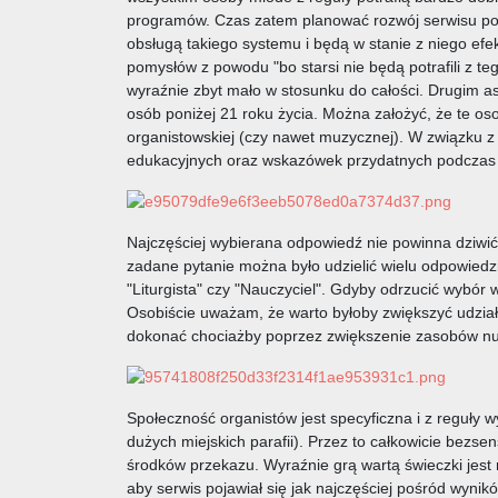
programów. Czas zatem planować rozwój serwisu pod
obsługą takiego systemu i będą w stanie z niego efek
pomysłów z powodu "bo starsi nie będą potrafili z te
wyraźnie zbyt mało w stosunku do całości. Drugim a
osób poniżej 21 roku życia. Można założyć, że te o
organistowskiej (czy nawet muzycznej). W związku z
edukacyjnych oraz wskazówek przydatnych podczas g
Najczęściej wybierana odpowiedź nie powinna dziwić 
zadane pytanie można było udzielić wielu odpowiedzi
"Liturgista" czy "Nauczyciel". Gdyby odrzucić wybór
Osobiście uważam, że warto byłoby zwiększyć udział 
dokonać chociażby poprzez zwiększenie zasobów nu
Społeczność organistów jest specyficzna i z reguły wy
dużych miejskich parafii). Przez to całkowicie bez
środków przekazu. Wyraźnie grą wartą świeczki jest
aby serwis pojawiał się jak najczęściej pośród wyn