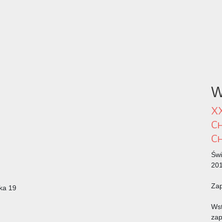
W
XX
Ch
Ch
Świ
20
Za
ska 19
Wst
zap