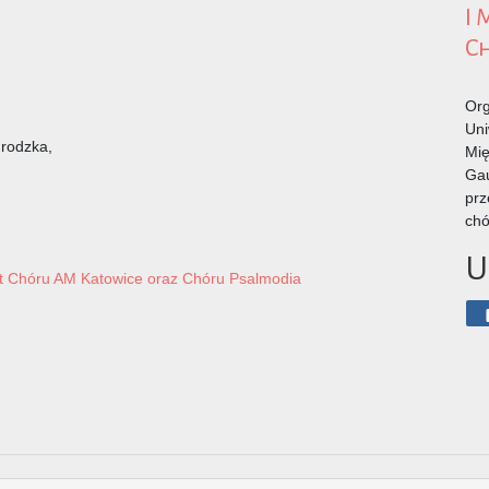
I
C
Org
Uni
grodzka,
Mię
Gau
prz
chó
U
rt Chóru AM Katowice oraz Chóru Psalmodia