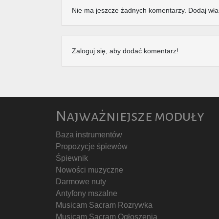
Nie ma jeszcze żadnych komentarzy. Dodaj wła
Zaloguj się, aby dodać komentarz!
Najważniejsze moduły
Baza instrumentów
Propozycje śpiewów
Śpiewnik
Nowości muzyczne
Darmowe nuty
Antyfony mszalne
Musicam Sacram Rozrywka
Musicam Sacram Ogłoszenia