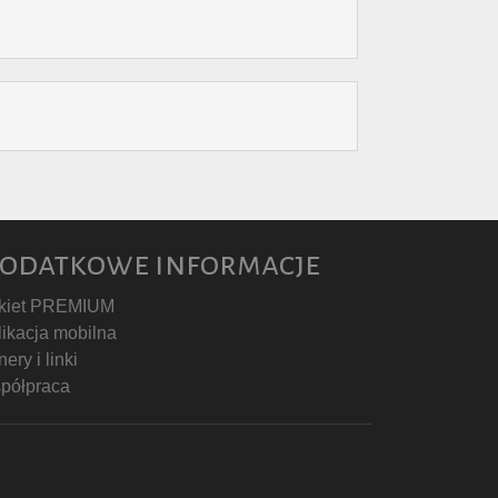
odatkowe informacje
kiet PREMIUM
likacja mobilna
ery i linki
półpraca