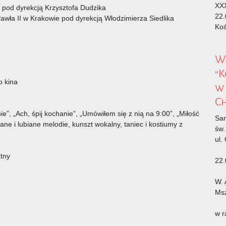
XXX
pod dyrekcją Krzysztofa Dudzika
22.
awła II w Krakowie pod dyrekcją Włodzimierza Siedlika
Koś
W.
"K
o kina
w 
Ch
e”, „Ach, śpij kochanie”, „Umówiłem się z nią na 9:00”, „Miłość
San
nane i lubiane melodie, kunszt wokalny, taniec i kostiumy z
św.
ul.
atny
22.
W. 
Msz
w r