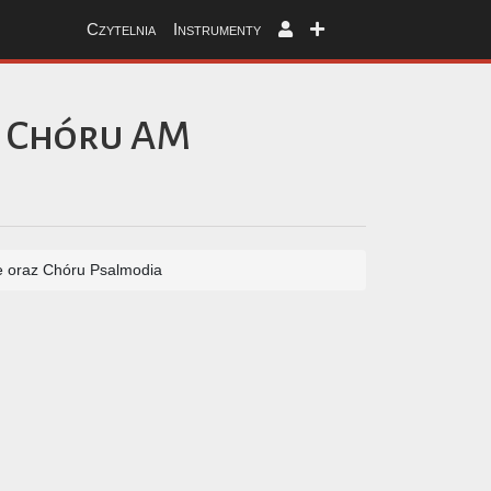
Czytelnia
Instrumenty
t Chóru AM
e oraz Chóru Psalmodia