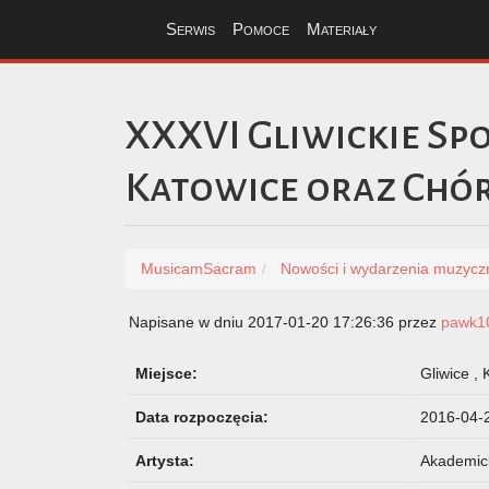
Serwis
Pomoce
Materiały
XXXVI Gliwickie Sp
Katowice oraz Chó
MusicamSacram
Nowości i wydarzenia muzycz
Napisane w dniu 2017-01-20 17:26:36 przez
pawk1
Miejsce:
Gliwice , 
Data rozpoczęcia:
2016-04-
Artysta:
Akademick