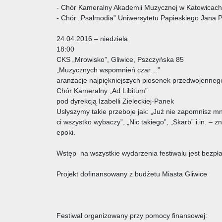
- Chór Kameralny Akademii Muzycznej w Katowicach 
- Chór „Psalmodia” Uniwersytetu Papieskiego Jana P
24.04.2016 – niedziela
18:00
CKS „Mrowisko”, Gliwice, Pszczyńska 85
„Muzycznych wspomnień czar…”
aranżacje najpiękniejszych piosenek przedwojenneg
Chór Kameralny „Ad Libitum”
pod dyrekcją Izabelli Zieleckiej-Panek
Usłyszymy takie przeboje jak: „Już nie zapomnisz mni
ci wszystko wybaczy”, „Nic takiego”, „Skarb” i.in. – z
epoki.
Wstęp na wszystkie wydarzenia festiwalu jest bezpł
Projekt dofinansowany z budżetu Miasta Gliwice
Festiwal organizowany przy pomocy finansowej: