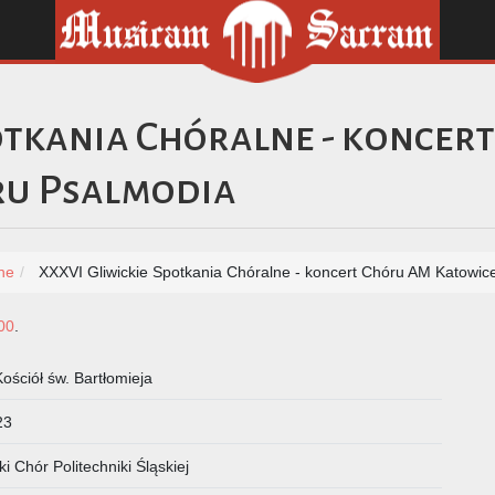
otkania Chóralne - koncer
ru Psalmodia
ne
XXXVI Gliwickie Spotkania Chóralne - koncert Chóru AM Katowic
00
.
Kościół św. Bartłomieja
23
i Chór Politechniki Śląskiej