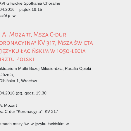
VI Gliwickie Spotkania Chóralne
04.2016 – piątek 19:15
ciół p. w.…
 A. Mozart, Msza C-dur
oronacyjna" KV 317, Msza święta
języku łacińskim w 1050-lecia
rztu Polski
ktuarium Matki Bożej Miłosierdzia, Parafia Opieki
 Józefa,
 Ołbińska 1, Wrocław
04.2016 (pt), godz. 19.30
A. Mozart
a C-dur "Koronacyjna", KV 317
amach mszy św. w języku łacińskim w…