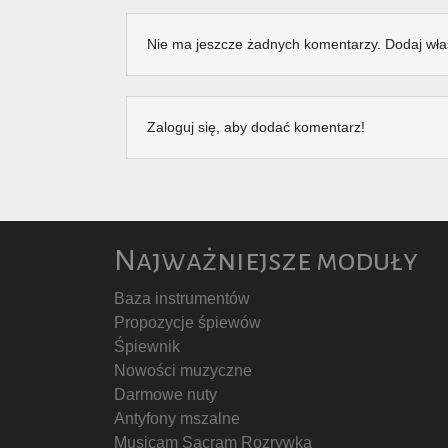
Nie ma jeszcze żadnych komentarzy. Dodaj wła
Zaloguj się, aby dodać komentarz!
Najważniejsze moduły
Baza instrumentów
Propozycje śpiewów
Śpiewnik
Nowości muzyczne
Darmowe nuty
Antyfony mszalne
Musicam Sacram Rozrywka