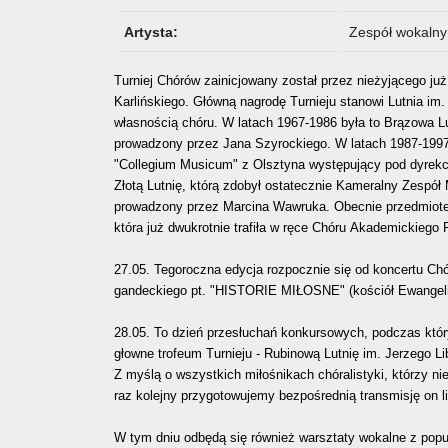
Artysta:
Zespół wokalny 
Turniej Chórów zainicjowany został przez nieżyjącego ju
Karlińskiego. Główną nagrodę Turnieju stanowi Lutnia im. 
własnością chóru. W latach 1967-1986 była to Brązowa Lu
prowadzony przez Jana Szyrockiego. W latach 1987-1997 c
"Collegium Musicum" z Olsztyna występujący pod dyrekcj
Złotą Lutnię, którą zdobył ostatecznie Kameralny Zespó
prowadzony przez Marcina Wawruka. Obecnie przedmiotem 
która już dwukrotnie trafiła w ręce Chóru Akademickiego
27.05. Tegoroczna edycja rozpocznie się od koncertu C
gandeckiego pt. "HISTORIE MIŁOSNE" (kościół Ewangelic
28.05. To dzień przesłuchań konkursowych, podczas któ
głowne trofeum Turnieju - Rubinową Lutnię im. Jerzego L
Z myślą o wszystkich miłośnikach chóralistyki, którzy n
raz kolejny przygotowujemy bezpośrednią transmisję on 
W tym dniu odbędą się również warsztaty wokalne z popul