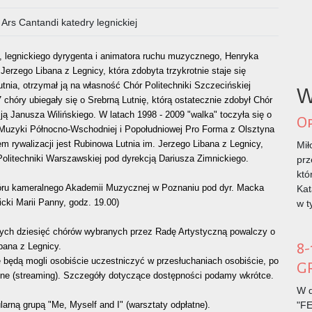
Ars Cantandi katedry legnickiej
ż, legnickiego dyrygenta i animatora ruchu muzycznego, Henryka
Jerzego Libana z Legnicy, która zdobyta trzykrotnie staje się
tnia, otrzymał ją na własność Chór Politechniki Szczecińskiej
W
hóry ubiegały się o Srebrną Lutnię, którą ostatecznie zdobył Chór
ą Janusza Wilińskiego. W latach 1998 - 2009 "walka" toczyła się o
Op
ł Muzyki Północno-Wschodniej i Popołudniowej Pro Forma z Olsztyna
rywalizacji jest Rubinowa Lutnia im. Jerzego Libana z Legnicy,
Mił
 Politechniki Warszawskiej pod dyrekcją Dariusza Zimnickiego.
prz
któ
hóru kameralnego Akademii Muzycznej w Poznaniu pod dyr. Macka
Kat
ki Marii Panny, godz. 19.00)
w t
rych dziesięć chórów wybranych przez Radę Artystyczną powalczy o
8-
ibana z Legnicy.
ie będą mogli osobiście uczestniczyć w przesłuchaniach osobiście, po
G
line (streaming). Szczegóły dotyczące dostępności podamy wkrótce.
W d
arną grupą "Me, Myself and I" (warsztaty odpłatne).
"F