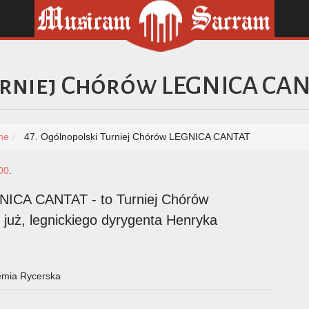
urniej Chórów LEGNICA CA
ne
47. Ogólnopolski Turniej Chórów LEGNICA CANTAT
00
.
GNICA CANTAT - to Turniej Chórów
 już, legnickiego dyrygenta Henryka
emia Rycerska