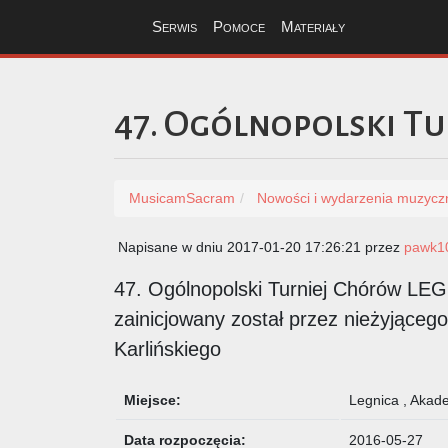
Serwis
Pomoce
Materiały
47. Ogólnopolski T
MusicamSacram
Nowości i wydarzenia muzycz
Napisane w dniu 2017-01-20 17:26:21 przez
pawk1
47. Ogólnopolski Turniej Chórów LE
zainicjowany został przez nieżyjącego
Karlińskiego
Miejsce:
Legnica , Akad
Data rozpoczęcia:
2016-05-27