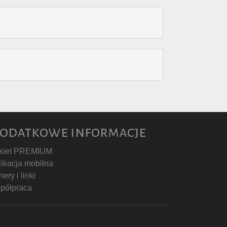
odatkowe informacje
kiet PREMIUM
likacja mobilna
ery i linki
półpraca