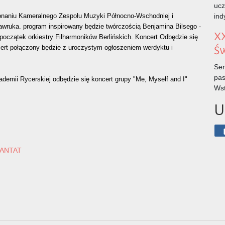
ucz
onaniu Kameralnego Zespołu Muzyki Północno-Wschodniej i
ind
wruka. program inspirowany będzie twórczością Benjamina Bilsego -
XX
początek orkiestry Filharmoników Berlińskich. Koncert Odbędzie się
cert połączony będzie z uroczystym ogłoszeniem werdyktu i
Ś
Ser
pas
ademii Rycerskiej odbędzie się koncert grupy "Me, Myself and I"
Wst
U
 CANTAT