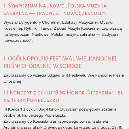
II Sympozjum Naukowe „Polska muzyka
sakralna — tra­dy­cja i nowoczesność”.
Wydział Dyrygentury Chóralnej, Edukacji Muzycznej, Muzyki
Kościelnej, Rytmiki i Tańca, Zakład Muzyki Kościelnej, zapraszają
na Sympozjum Naukowe „Polska muzyka sakralna — tra­dy­cja i
nowoczesność”.
II OGÓLNOPOLSKI FESTIWAL WIELKANOCNEJ
PIEŚNI CHÓRALNEJ W SOPOCIE
Zapraszamy do wzięcia udziału w II Festiwalu Wielkanocnej Pieśni
Chóralnej
III Koncert z cyklu "Bóg-Honor-Ojczyzna" - bł.
ks. Jerzy Popiełuszko
III Koncert z cyklu "Bóg-Honor-Ojczyzna" poświęcony zostanie
osobie bł. ks. Jerzego Popiełuszki.
Zapraszamy do Kościoła Garnizonowego pw.św. Gabriela
Archanioła przy ul płk Drewnowskiego 1a w Zegrzu o godz. 19.45.