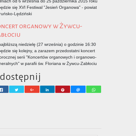
niach od 6 września do 25 października 2015 roku
ędzie się XVI Festiwal "Jesień Organowa" - powiat
ruńsko-Lędziński
oncert organowy w Żywcu-
abłociu
ajbliższą niedzielę (27 września) o godzinie 16:30
ędzie się kolejny, a zarazem przedostatni koncert
orocznej serii "Koncertów organowych i organowo-
eralnych" w parafii św. Floriana w Żywcu-Zabłociu
dostępnij