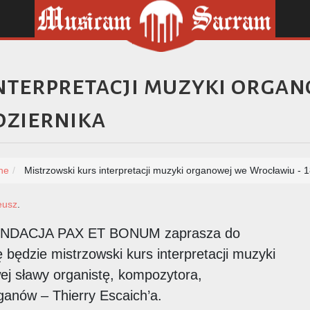
nterpretacji muzyki orga
dziernika
ne
Mistrzowski kurs interpretacji muzyki organowej we Wrocławiu - 1
eusz
.
 FUNDACJA PAX ET BONUM zaprasza do
będzie mistrzowski kurs interpretacji muzyki
j sławy organistę, kompozytora,
ganów – Thierry Escaich’a.