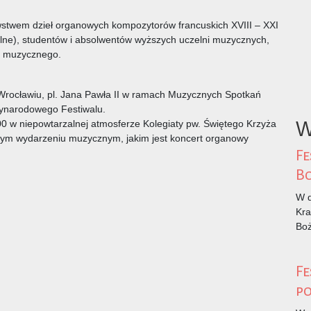
stwem dzieł organowych kompozytorów francuskich XVIII – XXI
alne), studentów i absolwentów wyższych uczelni muzycznych,
wa muzycznego.
Wrocławiu, pl. Jana Pawła II w ramach Muzycznych Spotkań
narodowego Festiwalu.
W
00 w niepowtarzalnej atmosferze Kolegiaty pw. Świętego Krzyża
owym wydarzeniu muzycznym, jakim jest koncert organowy
Fe
B
W d
Kra
Bo
Fe
po