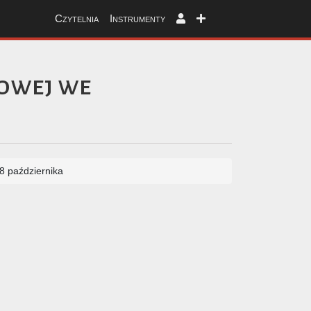
Czytelnia
Instrumenty
nowej we
8 października