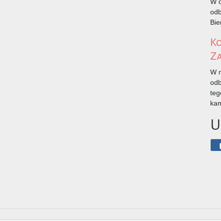
W d
odb
Bie
K
Z
W n
odb
teg
kam
U