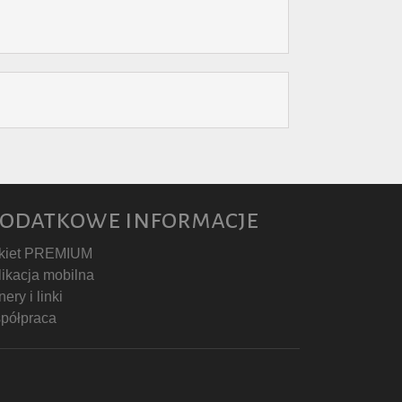
odatkowe informacje
kiet PREMIUM
likacja mobilna
ery i linki
półpraca