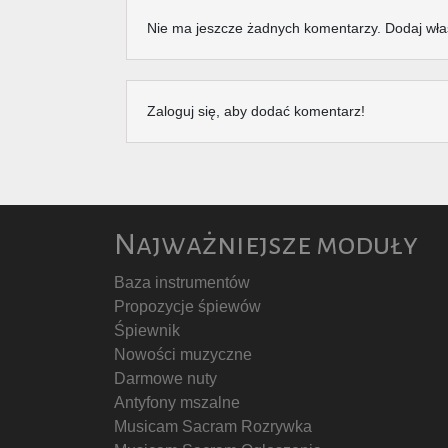
Nie ma jeszcze żadnych komentarzy. Dodaj wła
Zaloguj się, aby dodać komentarz!
Najważniejsze moduły
Baza instrumentów
Propozycje śpiewów
Śpiewnik
Nowości muzyczne
Darmowe nuty
Antyfony mszalne
Musicam Sacram Rozrywka