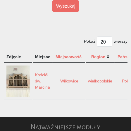
Wyszukaj
Pokaż
wierszy
Zdjęcie
Miejsce
Miejscowość
Region
Państ
Kościół
św.
Wilkowice
wielkopolskie
Pols
Marcina
Najważniejsze moduły