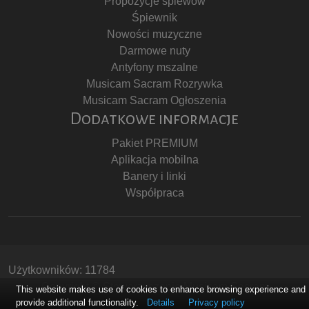
Propozycje śpiewów
Śpiewnik
Nowości muzyczne
Darmowe nuty
Antyfony mszalne
Musicam Sacram Rozrywka
Musicam Sacram Ogłoszenia
Dodatkowe informacje
Pakiet PREMIUM
Aplikacja mobilna
Banery i linki
Współpraca
Użytkowników: 11784
Copyright © Stowarzyszenie Musicam Sacram
This website makes use of cookies to enhance browsing experience and
provide additional functionality.
Details
Privacy policy