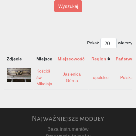
Wyszukaj
Pokaż
wierszy
Zdjęcie
Miejsce
Miejscowość
Region
Państwo
Kościół
Jasienica
św.
opolskie
Polska
Górna
Mikołaja
Najważniejsze moduły
Baza instrumentów