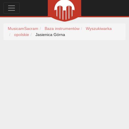
MusicamSacram
Baza instrumentów
Wyszukiwarka
opolskie
Jasienica Górna