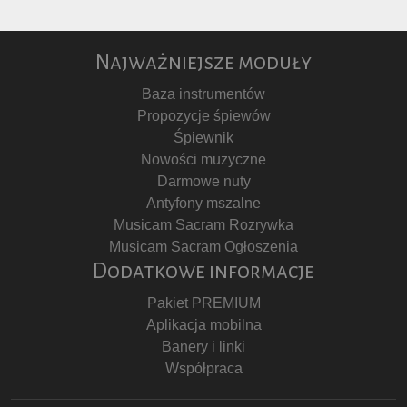
Najważniejsze moduły
Baza instrumentów
Propozycje śpiewów
Śpiewnik
Nowości muzyczne
Darmowe nuty
Antyfony mszalne
Musicam Sacram Rozrywka
Musicam Sacram Ogłoszenia
Dodatkowe informacje
Pakiet PREMIUM
Aplikacja mobilna
Banery i linki
Współpraca