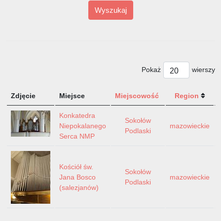
Wyszukaj
Pokaż
wierszy
Zdjęcie
Miejsce
Miejscowość
Region
Konkatedra
Sokołów
Niepokalanego
mazowieckie
Podlaski
Serca NMP
Kościół św.
Sokołów
Jana Bosco
mazowieckie
Podlaski
(salezjanów)