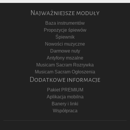
Najważniejsze moduły
Baza instrumentów
Propozycje śpiewów
Śpiewnik
Nowości muzyczne
Darmowe nuty
Antyfony mszalne
Musicam Sacram Rozrywka
Musicam Sacram Ogłoszenia
Dodatkowe informacje
Pakiet PREMIUM
Aplikacja mobilna
Banery i linki
Współpraca