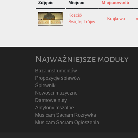
Zdjęcie
Miejsce
Miejscowość
Kościół
Krajkowo
Świętej Trójcy
Najważniejsze moduły
Baza instrumentów
Propozycje śpiewów
Śpiewnik
Nowości muzyczne
Darmowe nuty
Antyfony mszalne
Musicam Sacram Rozrywka
Musicam Sacram Ogłoszenia