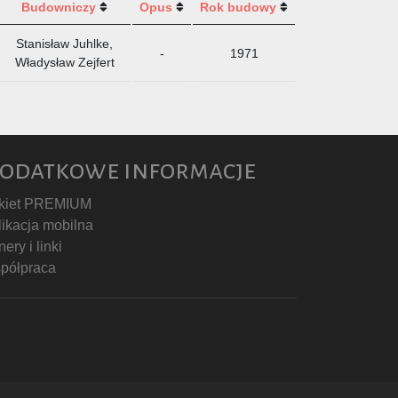
Budowniczy
Opus
Rok budowy
Stanisław Juhlke,
-
1971
Władysław Zejfert
odatkowe informacje
kiet PREMIUM
likacja mobilna
ery i linki
półpraca