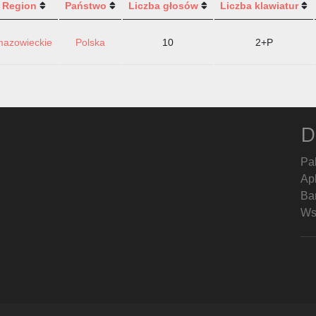
Region
Państwo
Liczba głosów
Liczba klawiatur
mazowieckie
Polska
10
2+P
D
Pa
Ap
Ban
Ws