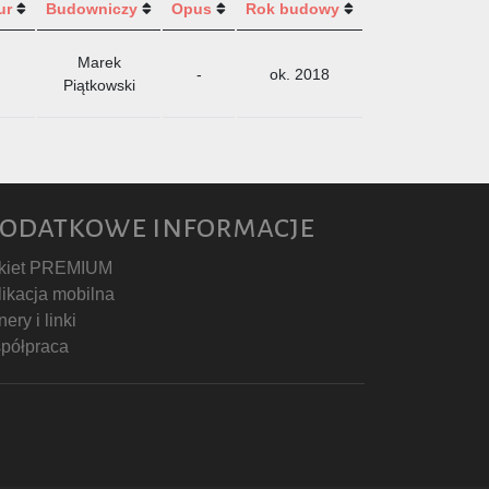
ur
Budowniczy
Opus
Rok budowy
Marek
-
ok. 2018
Piątkowski
odatkowe informacje
kiet PREMIUM
likacja mobilna
ery i linki
półpraca