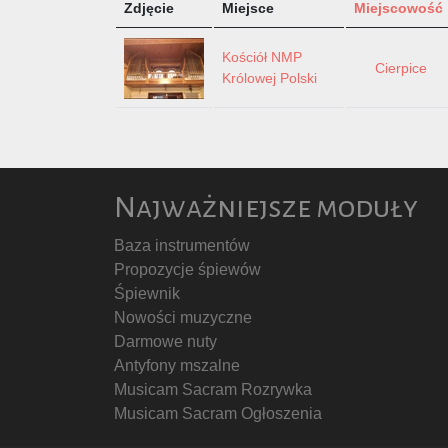
Zdjęcie
Miejsce
Miejscowość
Kościół NMP
Cierpice
Królowej Polski
Najważniejsze moduły
Baza instrumentów
Propozycje śpiewów
Śpiewnik
Nowości muzyczne
Darmowe nuty
Antyfony mszalne
Musicam Sacram Rozrywka
Musicam Sacram Ogłoszenia