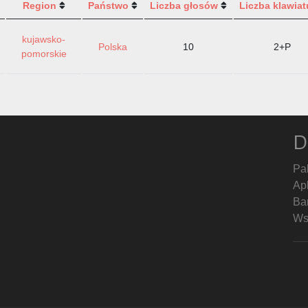
Region
Państwo
Liczba głosów
Liczba klawiat
kujawsko-
Polska
10
2+P
pomorskie
D
Pa
Ap
Ban
Ws