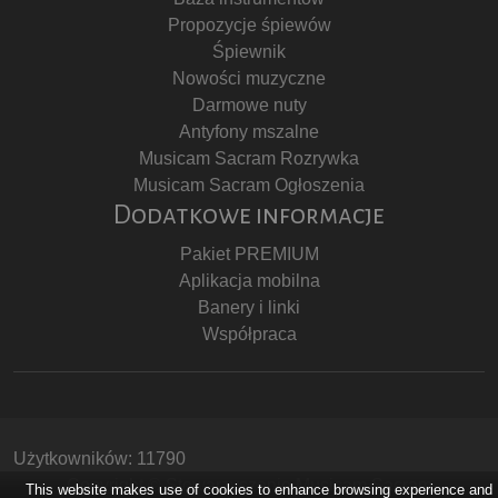
Propozycje śpiewów
Śpiewnik
Nowości muzyczne
Darmowe nuty
Antyfony mszalne
Musicam Sacram Rozrywka
Musicam Sacram Ogłoszenia
Dodatkowe informacje
Pakiet PREMIUM
Aplikacja mobilna
Banery i linki
Współpraca
Użytkowników: 11790
Copyright © Stowarzyszenie Musicam Sacram
This website makes use of cookies to enhance browsing experience and