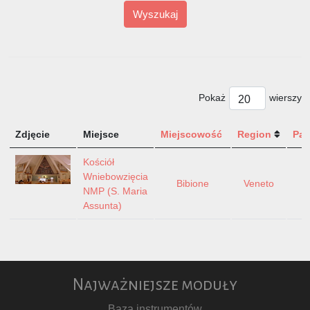
Wyszukaj
Pokaż
wierszy
Zdjęcie
Miejsce
Miejscowość
Region
Pa
Kościół
Wniebowzięcia
Bibione
Veneto
W
NMP (S. Maria
Assunta)
Najważniejsze moduły
Baza instrumentów