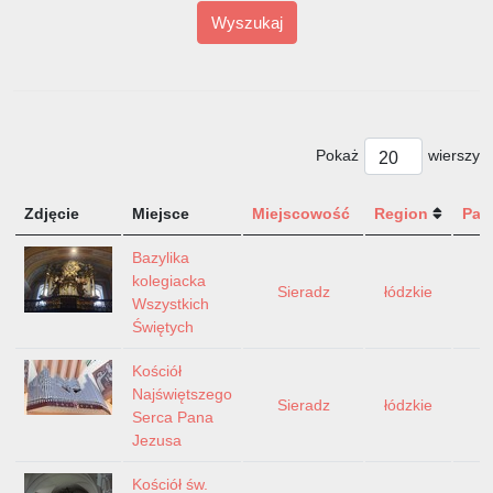
Wyszukaj
Pokaż
wierszy
Zdjęcie
Miejsce
Miejscowość
Region
Pań
Bazylika
kolegiacka
Sieradz
łódzkie
P
Wszystkich
Świętych
Kościół
Najświętszego
Sieradz
łódzkie
P
Serca Pana
Jezusa
Kościół św.