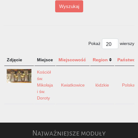
Wyszukaj
Pokaż
wierszy
Zdjęcie
Miejsce
Miejscowość
Region
Państwo
Kościół
św.
Mikołaja
Kwiatkowice
łódzkie
Polska
i św.
Doroty
Najważniejsze moduły