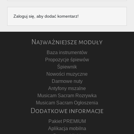
Zaloguj się, aby dodać komentarz!
Najważniejsze moduły
Baza instrumentów
Propozycje śpiewów
Śpiewnik
Nowości muzyczne
Darmowe nuty
Antyfony mszalne
Musicam Sacram Rozrywka
Musicam Sacram Ogłoszenia
Dodatkowe informacje
Pakiet PREMIUM
Aplikacja mobilna