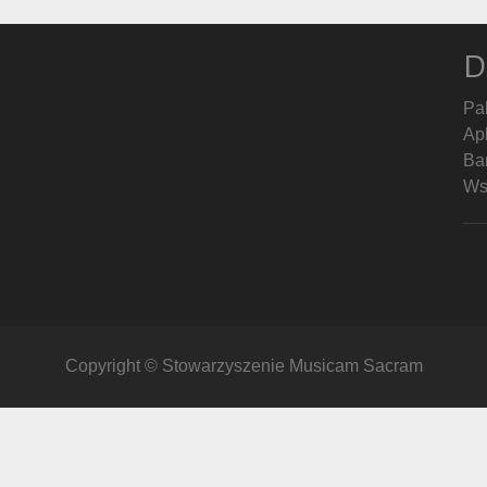
D
Pa
Ap
Ban
Ws
Copyright © Stowarzyszenie Musicam Sacram