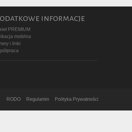
odatkowe informacje
kiet PREMIUM
likacja mobilna
ery i linki
półpraca
RODO
Regulamin
Polityka Prywatności