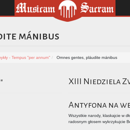
dite mánibus
ykły - Tempus "per annum"
Omnes gentes, pláudite mánibus
"
XIII Niedziela 
Antyfona na we
Wszystkie narody, klaskajcie w dł
radosnym głosem wykrzykujcie B