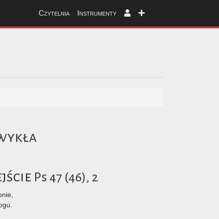
Czytelnia
Instrumenty
Zwykła
jście
Ps 47 (46), 2
onie,
ogu.