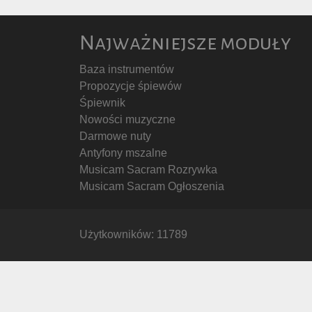
Najważniejsze moduły
Baza instrumentów
Propozycje śpiewów
Śpiewnik
Nowości muzyczne
Darmowe nuty
Antyfony mszalne
Musicam Sacram Rozrywka
Musicam Sacram Ogłoszenia
Użytkowników: 11789