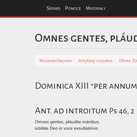
Serwis
Pomoce
Materiały
Omnes gentes, pláu
MusicamSacram
Antyfony mszalne
Okres Zw
Dominica XIII "per annum
Ant. ad introitum
Ps 46, 2
Omnes gentes, pláudite mánibus,
iubiláte Deo in voce exsultatiónis.