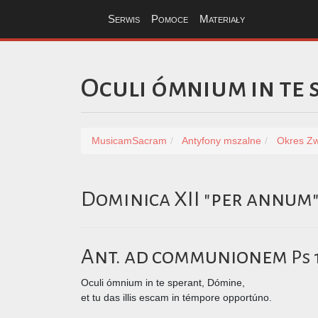
Serwis
Pomoce
Materiały
Oculi ómnium in te 
MusicamSacram
Antyfony mszalne
Okres Zw
Dominica XII "per annum
Ant. ad communionem
Ps 
Oculi ómnium in te sperant, Dómine,
et tu das illis escam in témpore opportúno.