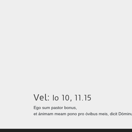
Vel:
Io 10, 11.15
Ego sum pastor bonus,
et ánimam meam pono pro óvibus meis, dicit Dómin