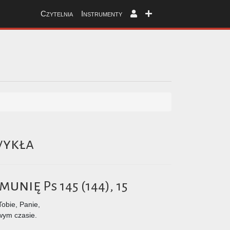
Czytelnia
Instrumenty
wykła
omunię
Ps 145 (144), 15
Tobie, Panie,
wym czasie.