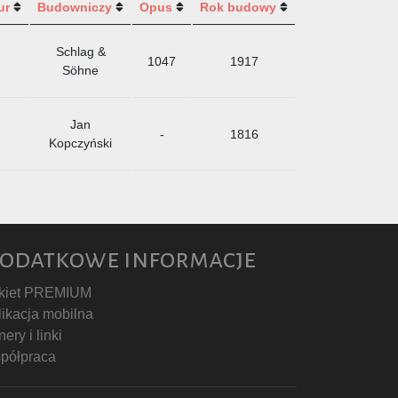
ur
Budowniczy
Opus
Rok budowy
Schlag &
1047
1917
Söhne
Jan
-
1816
Kopczyński
odatkowe informacje
kiet PREMIUM
likacja mobilna
ery i linki
półpraca