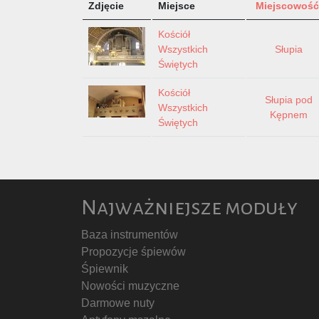
Zdjęcie
Miejsce
Miejscowość
Kościół
Wszystkich
Słupia
Świętych
Kościół
Słupia pod
Wszystkich
Kępnem
Świętych
Najważniejsze moduły
Baza instrumentów
Propozycje śpiewów
Śpiewnik
Nowości muzyczne
Darmowe nuty