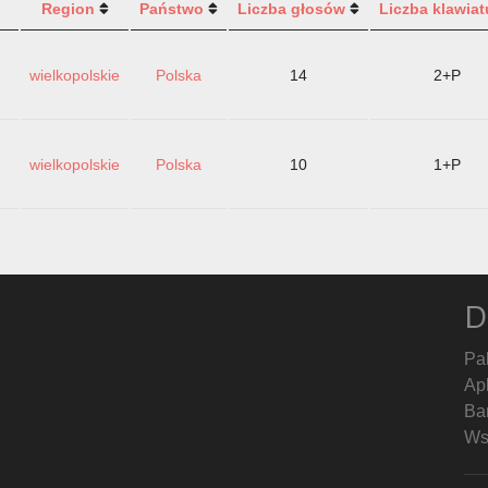
Region
Państwo
Liczba głosów
Liczba klawiat
wielkopolskie
Polska
14
2+P
wielkopolskie
Polska
10
1+P
D
Pa
Ap
Ban
Ws