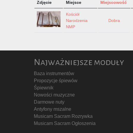
Zdjęcie
Miejsce
Miejscowość
Kościół
Narodzenia
Dobra
NMP
Najważniejsze moduły
Baza instrumentów
Propozycje śpiewów
Śpiewnik
Nowości muzyczne
Darmowe nuty
Antyfony mszalne
Musicam Sacram Rozrywka
Musicam Sacram Ogłoszenia