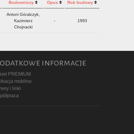
Budowniczy
Opus
Rok budowy
Antoni Góralczyk,
Kazimierz
-
1993
Chojnacki
odatkowe informacje
kiet PREMIUM
likacja mobilna
ery i linki
półpraca