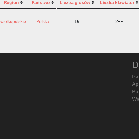
Region
Państwo
Liczba głosów
Liczba klawiatur
wielkopolskie
Polska
16
2+P
D
Pa
Ap
Ban
Ws