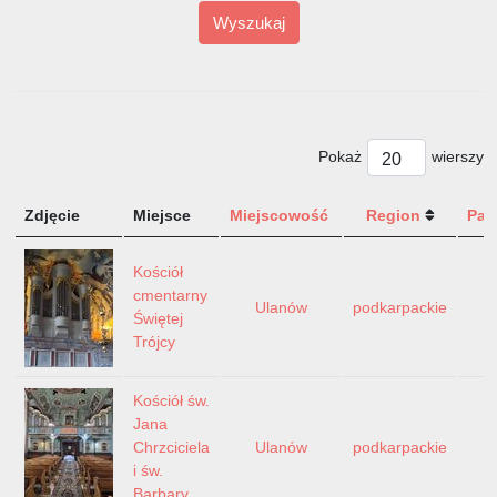
Wyszukaj
Pokaż
wierszy
Zdjęcie
Miejsce
Miejscowość
Region
Pań
Kościół
cmentarny
Ulanów
podkarpackie
P
Świętej
Trójcy
Kościół św.
Jana
Chrzciciela
Ulanów
podkarpackie
P
i św.
Barbary