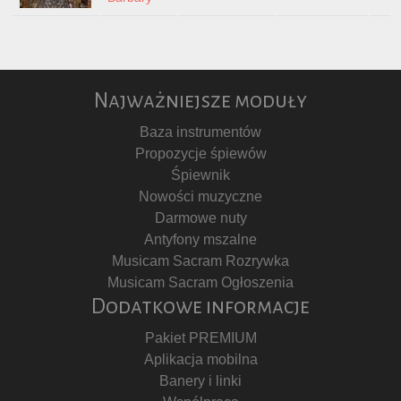
Najważniejsze moduły
Baza instrumentów
Propozycje śpiewów
Śpiewnik
Nowości muzyczne
Darmowe nuty
Antyfony mszalne
Musicam Sacram Rozrywka
Musicam Sacram Ogłoszenia
Dodatkowe informacje
Pakiet PREMIUM
Aplikacja mobilna
Banery i linki