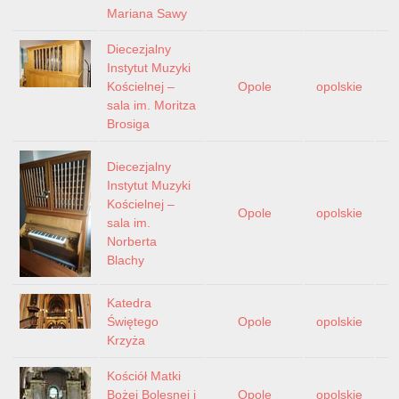
Mariana Sawy
Diecezjalny
Instytut Muzyki
Kościelnej –
Opole
opolskie
sala im. Moritza
Brosiga
Diecezjalny
Instytut Muzyki
Kościelnej –
Opole
opolskie
sala im.
Norberta
Blachy
Katedra
Świętego
Opole
opolskie
Krzyża
Kościół Matki
Bożej Bolesnej i
Opole
opolskie