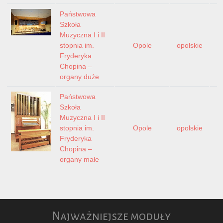
Państwowa
Szkoła
Muzyczna I i II
stopnia im.
Opole
opolskie
Fryderyka
Chopina –
organy duże
Państwowa
Szkoła
Muzyczna I i II
stopnia im.
Opole
opolskie
Fryderyka
Chopina –
organy małe
Najważniejsze moduły