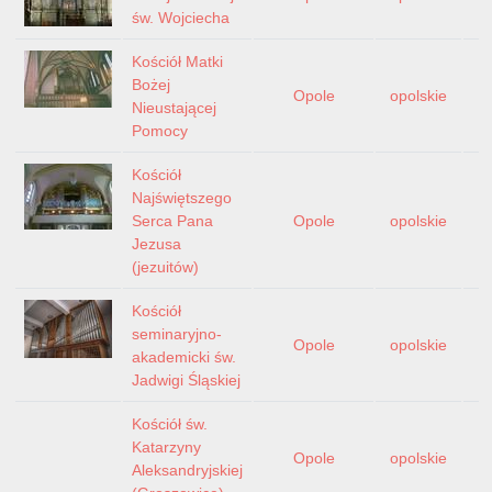
św. Wojciecha
Kościół Matki
Bożej
Opole
opolskie
Nieustającej
Pomocy
Kościół
Najświętszego
Serca Pana
Opole
opolskie
Jezusa
(jezuitów)
Kościół
seminaryjno-
Opole
opolskie
akademicki św.
Jadwigi Śląskiej
Kościół św.
Katarzyny
Opole
opolskie
Aleksandryjskiej