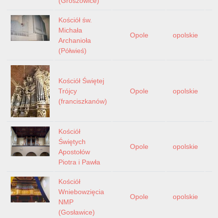
(Groszowice)
Kościół św.
Michała
Opole
opolskie
Archanioła
(Półwieś)
Kościół Świętej
Trójcy
Opole
opolskie
(franciszkanów)
Kościół
Świętych
Opole
opolskie
Apostołów
Piotra i Pawła
Kościół
Wniebowzięcia
Opole
opolskie
NMP
(Gosławice)