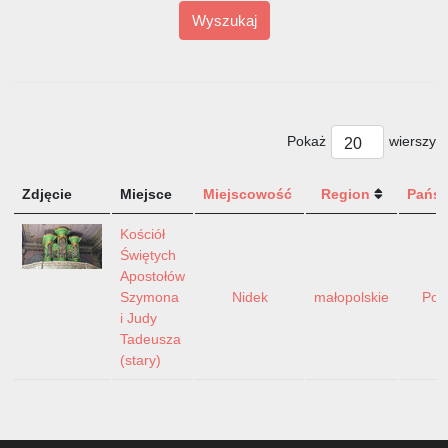
Wyszukaj
Pokaż
wierszy
Zdjęcie
Miejsce
Miejscowość
Region
Pańs
Kościół
Świętych
Apostołów
Szymona
Nidek
małopolskie
Pol
i Judy
Tadeusza
(stary)