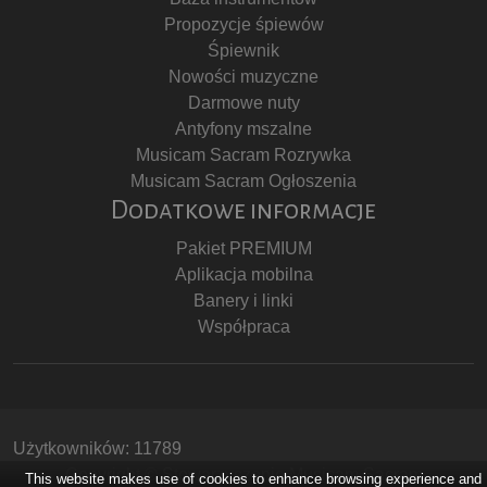
Propozycje śpiewów
Śpiewnik
Nowości muzyczne
Darmowe nuty
Antyfony mszalne
Musicam Sacram Rozrywka
Musicam Sacram Ogłoszenia
Dodatkowe informacje
Pakiet PREMIUM
Aplikacja mobilna
Banery i linki
Współpraca
Użytkowników: 11789
Copyright © Stowarzyszenie Musicam Sacram
This website makes use of cookies to enhance browsing experience and