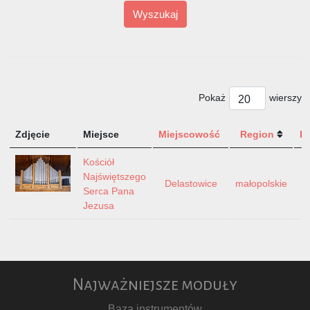
Wyszukaj
Pokaż
wierszy
Zdjęcie
Miejsce
Miejscowość
Region
P
Kościół
Najświętszego
Delastowice
małopolskie
Serca Pana
Jezusa
Najważniejsze moduły
Baza instrumentów