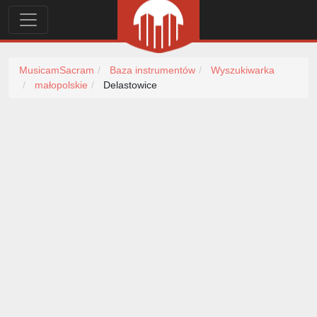
MusicamSacram
Baza instrumentów
Wyszukiwarka
małopolskie
Delastowice