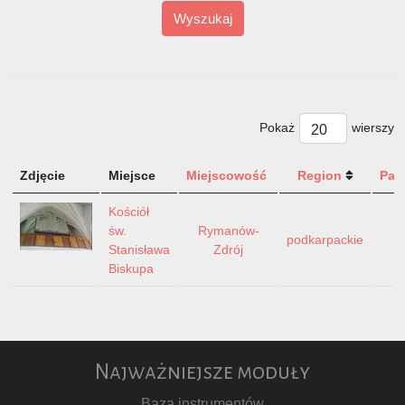
Wyszukaj
Pokaż
wierszy
Zdjęcie
Miejsce
Miejscowość
Region
Pań
Kościół
św.
Rymanów-
podkarpackie
P
Stanisława
Zdrój
Biskupa
Najważniejsze moduły
Baza instrumentów