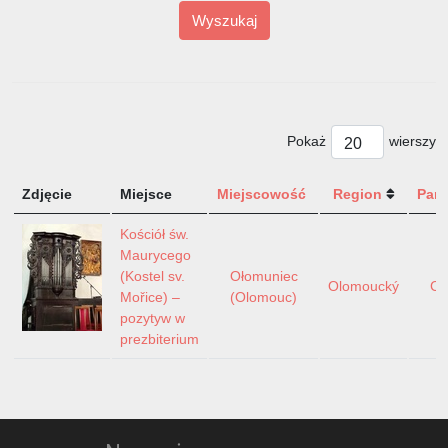
Wyszukaj
Pokaż
wierszy
Zdjęcie
Miejsce
Miejscowość
Region
Pań
Kościół św.
Maurycego
(Kostel sv.
Ołomuniec
Olomoucký
Cz
Mořice) –
(Olomouc)
pozytyw w
prezbiterium