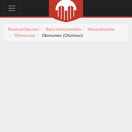
MusicamSacram
Baza instrumentów
Wyszukiwarka
Olomoucký
Ołomuniec (Olomouc)