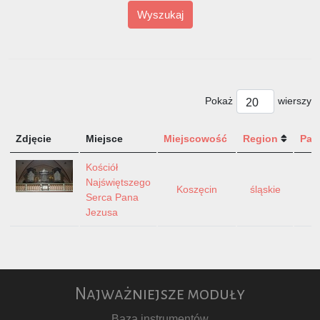
Wyszukaj
Pokaż
wierszy
Zdjęcie
Miejsce
Miejscowość
Region
Pań
Kościół
Najświętszego
Koszęcin
śląskie
P
Serca Pana
Jezusa
Najważniejsze moduły
Baza instrumentów