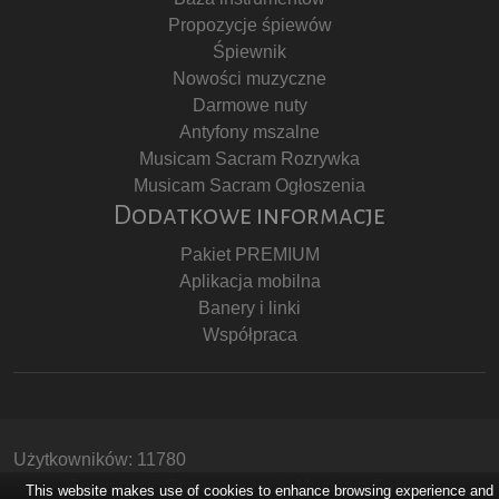
Propozycje śpiewów
Śpiewnik
Nowości muzyczne
Darmowe nuty
Antyfony mszalne
Musicam Sacram Rozrywka
Musicam Sacram Ogłoszenia
Dodatkowe informacje
Pakiet PREMIUM
Aplikacja mobilna
Banery i linki
Współpraca
Użytkowników: 11780
Copyright © Stowarzyszenie Musicam Sacram
This website makes use of cookies to enhance browsing experience and