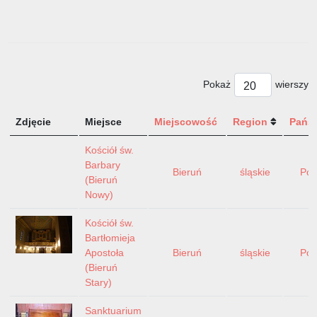
Pokaż
wierszy
Zdjęcie
Miejsce
Miejscowość
Region
Pańs
Kościół św.
Barbary
Bieruń
śląskie
Pol
(Bieruń
Nowy)
Kościół św.
Bartłomieja
Apostoła
Bieruń
śląskie
Pol
(Bieruń
Stary)
Sanktuarium