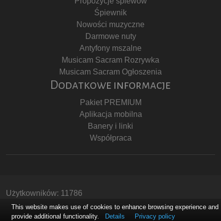
Propozycje śpiewów
Śpiewnik
Nowości muzyczne
Darmowe nuty
Antyfony mszalne
Musicam Sacram Rozrywka
Musicam Sacram Ogłoszenia
Dodatkowe informacje
Pakiet PREMIUM
Aplikacja mobilna
Banery i linki
Współpraca
Użytkowników: 11786
Copyright © Stowarzyszenie Musicam Sacram
This website makes use of cookies to enhance browsing experience and
provide additional functionality.
Details
Privacy policy