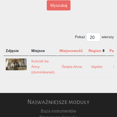
Wyszukaj
Pokaż
wierszy
Zdjęcie
Miejsce
Miejscowość
Region
Pań
Kościół św.
Anny
Święta Anna
śląskie
Po
(dominikanek)
Najważniejsze moduły
Baza instrumentów